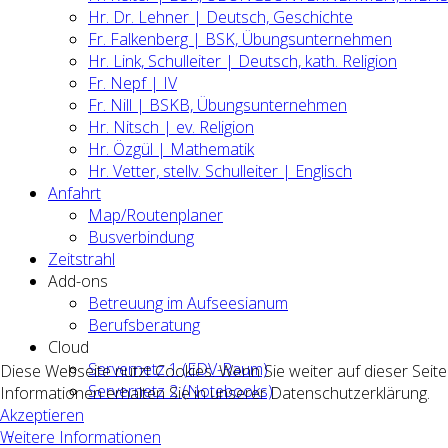
Hr. Dr. Lehner | Deutsch, Geschichte
Fr. Falkenberg | BSK, Übungsunternehmen
Hr. Link, Schulleiter | Deutsch, kath. Religion
Fr. Nepf | IV
Fr. Nill | BSKB, Übungsunternehmen
Hr. Nitsch | ev. Religion
Hr. Özgül | Mathematik
Hr. Vetter, stellv. Schulleiter | Englisch
Anfahrt
Map/Routenplaner
Busverbindung
Zeitstrahl
Add-ons
Betreuung im Aufseesianum
Berufsberatung
Cloud
Servernetz 1 (EDV-Raum)
Diese Webseite nutzt Cookies. Wenn Sie weiter auf dieser Seit
Servernetz 2 (Notebooks)
Informationen erhalten Sie in unserer Datenschutzerklärung.
Akzeptieren
Weitere Informationen