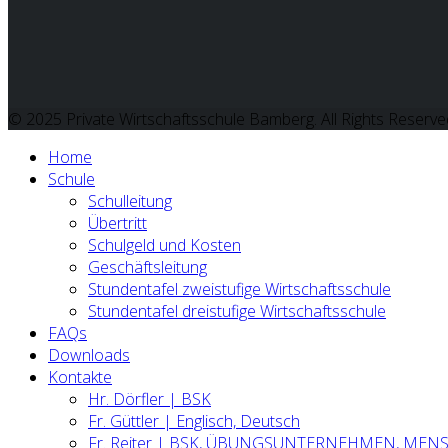
© 2025 Private Wirtschaftsschule Bamberg. All Rights Reserve
Home
Schule
Schulleitung
Übertritt
Schulgeld und Kosten
Geschäftsleitung
Stundentafel zweistufige Wirtschaftsschule
Stundentafel dreistufige Wirtschaftsschule
FAQs
Downloads
Kontakte
Hr. Dörfler | BSK
Fr. Güttler | Englisch, Deutsch
Fr. Reiter | BSK, ÜBUNGSUNTERNEHMEN, MEN